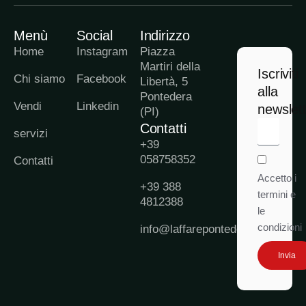
Menù
Social
Indirizzo
Home
Instagram
Piazza
Martiri della
Iscriviti
Chi siamo
Facebook
Libertà, 5
alla
Pontedera
Vendi
Linkedin
newslet
(PI)
Contatti
servizi
+39
058758352
Contatti
Accetto i
+39 388
termini e
4812388
le
condizioni
info@laffarepontedera.it
Invia